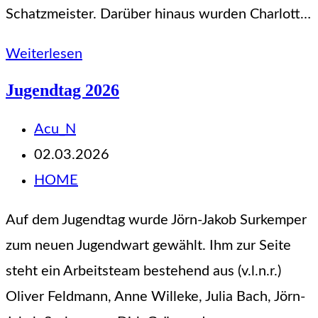
Schatzmeister. Darüber hinaus wurden Charlott…
Jahreshaupt-
Weiterlesen
versammlung
Jugendtag 2026
2026
Beitrags-
Acu_N
Autor:
Beitrag
02.03.2026
veröffentlicht:
Beitrags-
HOME
Kategorie:
Auf dem Jugendtag wurde Jörn-Jakob Surkemper
zum neuen Jugendwart gewählt. Ihm zur Seite
steht ein Arbeitsteam bestehend aus (v.l.n.r.)
Oliver Feldmann, Anne Willeke, Julia Bach, Jörn-