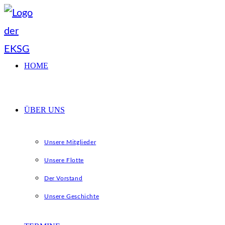
Zum
Inhalt
springen
HOME
ÜBER UNS
Unsere Mitglieder
Unsere Flotte
Der Vorstand
Unsere Geschichte