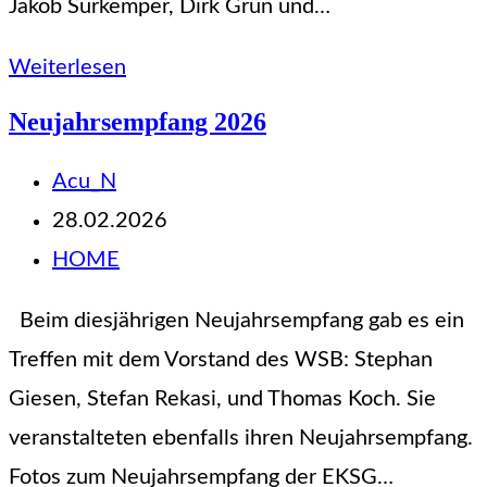
Jakob Surkemper, Dirk Grün und…
Jugendtag
Weiterlesen
2026
Neujahrsempfang 2026
Beitrags-
Acu_N
Autor:
Beitrag
28.02.2026
veröffentlicht:
Beitrags-
HOME
Kategorie:
Beim diesjährigen Neujahrsempfang gab es ein
Treffen mit dem Vorstand des WSB: Stephan
Giesen, Stefan Rekasi, und Thomas Koch. Sie
veranstalteten ebenfalls ihren Neujahrsempfang.
Fotos zum Neujahrsempfang der EKSG…