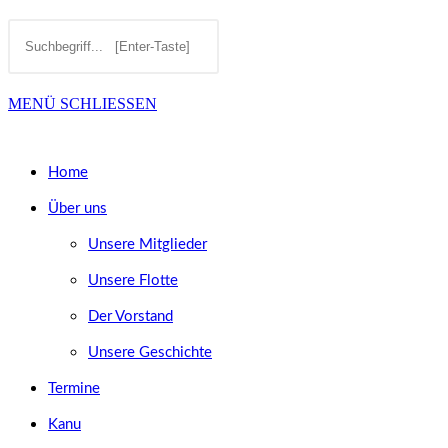
Diese
Press
SUCHE
Website
Escape
MENÜ
SCHLIESSEN
durchsuchen
to
UMSCHALTEN
close
Home
the
Über uns
search
Unsere Mitglieder
panel.
Unsere Flotte
Der Vorstand
Unsere Geschichte
Termine
Kanu