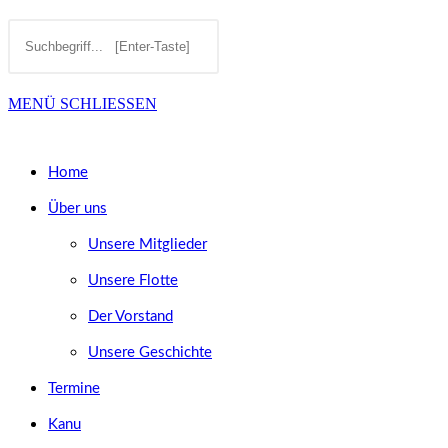
Diese
Press
SUCHE
Website
Escape
MENÜ
SCHLIESSEN
durchsuchen
to
UMSCHALTEN
close
Home
the
Über uns
search
Unsere Mitglieder
panel.
Unsere Flotte
Der Vorstand
Unsere Geschichte
Termine
Kanu