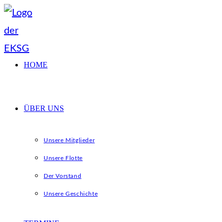
Zum
Inhalt
springen
HOME
ÜBER UNS
Unsere Mitglieder
Unsere Flotte
Der Vorstand
Unsere Geschichte