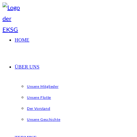
Zum
Inhalt
springen
HOME
ÜBER UNS
Unsere Mitglieder
Unsere Flotte
Der Vorstand
Unsere Geschichte