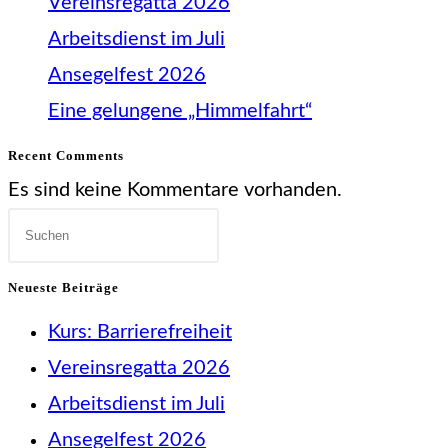
Vereinsregatta 2026
Arbeitsdienst im Juli
Ansegelfest 2026
Eine gelungene „Himmelfahrt“
Recent Comments
Es sind keine Kommentare vorhanden.
Press
Escape
Neueste Beiträge
to
Kurs: Barrierefreiheit
close
Vereinsregatta 2026
the
Arbeitsdienst im Juli
search
Ansegelfest 2026
panel.