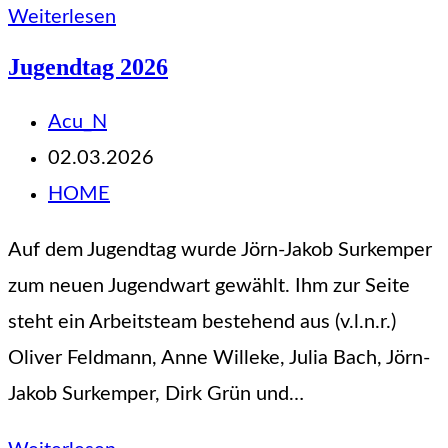
Jahreshaupt-
Weiterlesen
versammlung
Jugendtag 2026
2026
Beitrags-
Acu_N
Autor:
Beitrag
02.03.2026
veröffentlicht:
Beitrags-
HOME
Kategorie:
Auf dem Jugendtag wurde Jörn-Jakob Surkemper
zum neuen Jugendwart gewählt. Ihm zur Seite
steht ein Arbeitsteam bestehend aus (v.l.n.r.)
Oliver Feldmann, Anne Willeke, Julia Bach, Jörn-
Jakob Surkemper, Dirk Grün und…