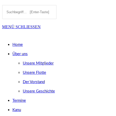
Diese
Press
SUCHE
Website
Escape
MENÜ
SCHLIESSEN
durchsuchen
to
UMSCHALTEN
close
Home
the
Über uns
search
Unsere Mitglieder
panel.
Unsere Flotte
Der Vorstand
Unsere Geschichte
Termine
Kanu