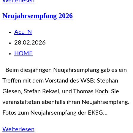
Jugendtag
Weiterlesen
2026
Neujahrsempfang 2026
Beitrags-
Acu_N
Autor:
Beitrag
28.02.2026
veröffentlicht:
Beitrags-
HOME
Kategorie:
Beim diesjährigen Neujahrsempfang gab es ein
Treffen mit dem Vorstand des WSB: Stephan
Giesen, Stefan Rekasi, und Thomas Koch. Sie
veranstalteten ebenfalls ihren Neujahrsempfang.
Fotos zum Neujahrsempfang der EKSG…
Neujahrsempfang
Weiterlesen