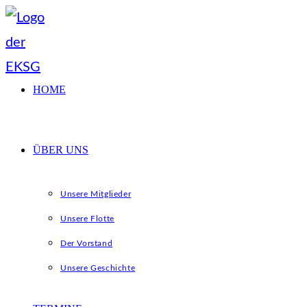
Zum
Inhalt
springen
HOME
ÜBER UNS
Unsere Mitglieder
Unsere Flotte
Der Vorstand
Unsere Geschichte