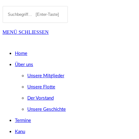
Diese
Press
SUCHE
Website
Escape
MENÜ
SCHLIESSEN
durchsuchen
to
UMSCHALTEN
close
Home
the
Über uns
search
Unsere Mitglieder
panel.
Unsere Flotte
Der Vorstand
Unsere Geschichte
Termine
Kanu