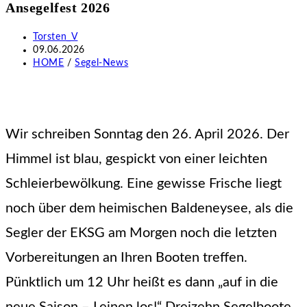
Ansegelfest 2026
durchsuchen
Beitrags-
Torsten_V
Autor:
Beitrag
09.06.2026
veröffentlicht:
Beitrags-
HOME
/
Segel-News
Kategorie:
Wir schreiben Sonntag den 26. April 2026. Der
Himmel ist blau, gespickt von einer leichten
Schleierbewölkung. Eine gewisse Frische liegt
noch über dem heimischen Baldeneysee, als die
Segler der EKSG am Morgen noch die letzten
Vorbereitungen an Ihren Booten treffen.
Pünktlich um 12 Uhr heißt es dann „auf in die
neue Saison – Leinen los!“ Dreizehn Segelboote