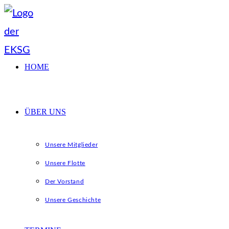
Zum
Inhalt
springen
HOME
ÜBER UNS
Unsere Mitglieder
Unsere Flotte
Der Vorstand
Unsere Geschichte