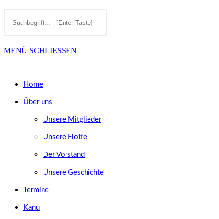
Diese
Press
SUCHE
Website
Escape
MENÜ
SCHLIESSEN
durchsuchen
to
UMSCHALTEN
close
Home
the
Über uns
search
Unsere Mitglieder
panel.
Unsere Flotte
Der Vorstand
Unsere Geschichte
Termine
Kanu