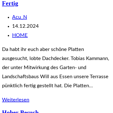
Fertig
durchsuchen
Beitrags-
Acu_N
Autor:
Beitrag
14.12.2024
veröffentlicht:
Beitrags-
HOME
Kategorie:
Da habt ihr euch aber schöne Platten
ausgesucht, lobte Dachdecker. Tobias Kammann,
der unter Mitwirkung des Garten- und
Landschaftsbaus Will aus Essen unsere Terrasse
pünktlich fertig gestellt hat. Die Platten…
Fertig
Weiterlesen
Hoher Besuch