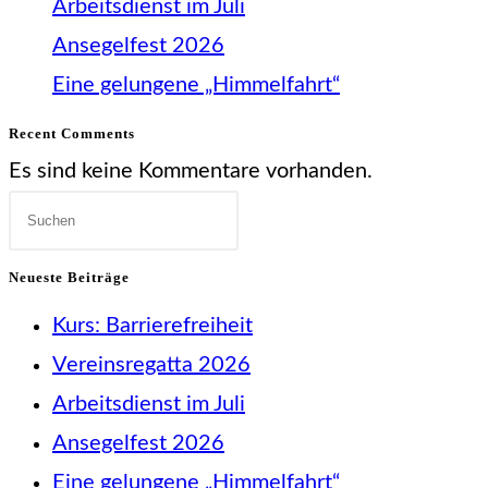
Arbeitsdienst im Juli
Ansegelfest 2026
Eine gelungene „Himmelfahrt“
Recent Comments
Es sind keine Kommentare vorhanden.
Press
Escape
Neueste Beiträge
to
Kurs: Barrierefreiheit
close
Vereinsregatta 2026
the
Arbeitsdienst im Juli
search
Ansegelfest 2026
panel.
Eine gelungene „Himmelfahrt“