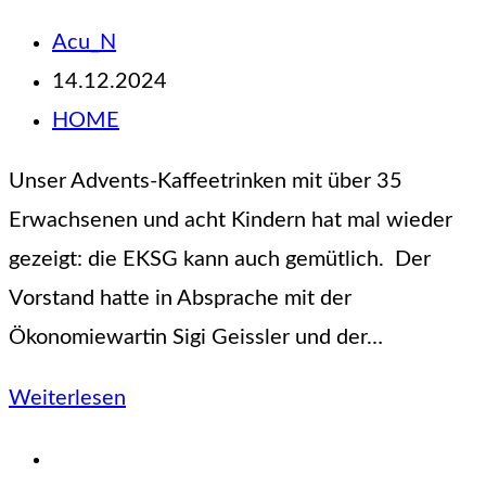
Beitrags-
Acu_N
Autor:
Beitrag
14.12.2024
veröffentlicht:
Beitrags-
HOME
Kategorie:
Unser Advents-Kaffeetrinken mit über 35
Erwachsenen und acht Kindern hat mal wieder
gezeigt: die EKSG kann auch gemütlich. Der
Vorstand hatte in Absprache mit der
Ökonomiewartin Sigi Geissler und der…
Gemütlich
Weiterlesen
war’s!
Zur