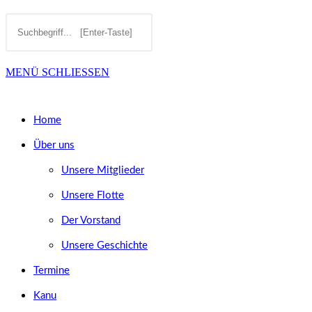
Diese
Press
SUCHE
Website
Escape
MENÜ
SCHLIESSEN
durchsuchen
to
UMSCHALTEN
close
Home
the
Über uns
search
Unsere Mitglieder
panel.
Unsere Flotte
Der Vorstand
Unsere Geschichte
Termine
Kanu