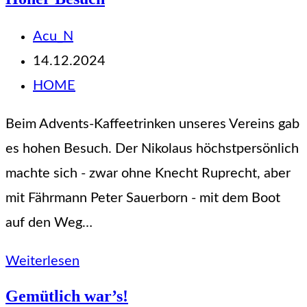
Beitrags-
Acu_N
Autor:
Beitrag
14.12.2024
veröffentlicht:
Beitrags-
HOME
Kategorie:
Beim Advents-Kaffeetrinken unseres Vereins gab
es hohen Besuch. Der Nikolaus höchstpersönlich
machte sich - zwar ohne Knecht Ruprecht, aber
mit Fährmann Peter Sauerborn - mit dem Boot
auf den Weg…
Hoher
Weiterlesen
Besuch
Gemütlich war’s!