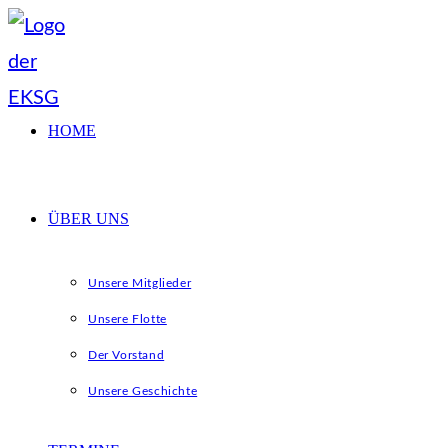
Zum
Inhalt
springen
HOME
ÜBER UNS
Unsere Mitglieder
Unsere Flotte
Der Vorstand
Unsere Geschichte