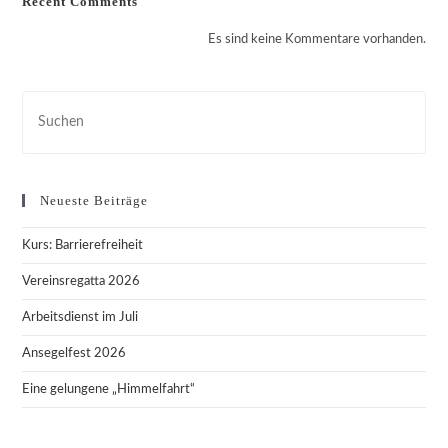
Recent Comments
Es sind keine Kommentare vorhanden.
Pre
Esc
to
clo
Neueste Beiträge
the
sea
Kurs: Barrierefreiheit
pan
Vereinsregatta 2026
Arbeitsdienst im Juli
Ansegelfest 2026
Eine gelungene „Himmelfahrt“