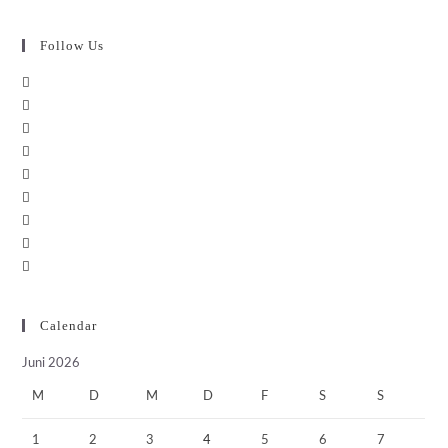
Follow Us
Calendar
Juni 2026
M
D
M
D
F
S
S
1
2
3
4
5
6
7