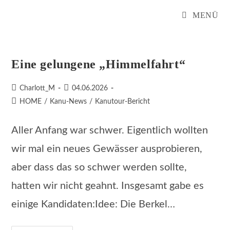
Zum
MENÜ
Inhalt
springen
Eine gelungene „Himmelfahrt“
Beitrags-
Beitrag
Charlott_M
04.06.2026
Autor:
veröffentlicht:
Beitrags-
HOME
/
Kanu-News
/
Kanutour-Bericht
Kategorie:
Aller Anfang war schwer. Eigentlich wollten
wir mal ein neues Gewässer ausprobieren,
aber dass das so schwer werden sollte,
hatten wir nicht geahnt. Insgesamt gabe es
einige Kandidaten:Idee: Die Berkel…