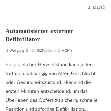
Zum
MENÜ
Inhalt
springen
Automatisierter externer
Defibrillator
Beitrags-
Beitrag
Beitrags-
Wolfgang_G
10.04.2025
HOME
Autor:
veröffentlicht:
Kategorie:
Ein plötzlicher Herzstillstand kann jeden
treffen, unabhängig von Alter, Geschlecht
oder Gesundheitszustand. Hier sind die
ersten Minuten entscheidend, um das
Überleben des Opfers zu sichern, schnelle
Reaktion und sofortige Defibrillation…