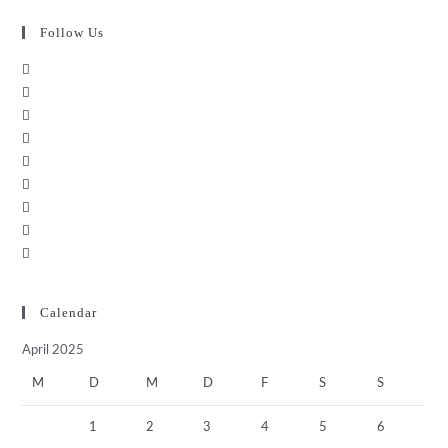
Follow Us
Calendar
April 2025
M
D
M
D
F
S
S
1
2
3
4
5
6