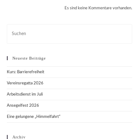
Es sind keine Kommentare vorhanden.
Pre
Esc
to
clo
Neueste Beiträge
the
sea
Kurs: Barrierefreiheit
pan
Vereinsregatta 2026
Arbeitsdienst im Juli
Ansegelfest 2026
Eine gelungene „Himmelfahrt“
Archiv