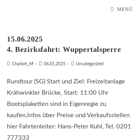
Zum
MENÜ
Inhalt
springen
15.06.2025
4. Bezirksfahrt: Wuppertalsperre
Beitrags-
Beitrag
Beitrags-
Charlott_M
06.01.2025
Uncategorized
Autor:
veröffentlicht:
Kategorie:
Rundtour (SG) Start und Ziel: Freizeitanlage
Krähwinkler Brücke, Start: 11:00 Uhr
Bootsplaketten sind in Eigenregie zu
kaufen,Infos über Preise und Verkaufsstellen
hier Fahrtenleiter: Hans-Peter Kuhl, Tel. 0201
777333