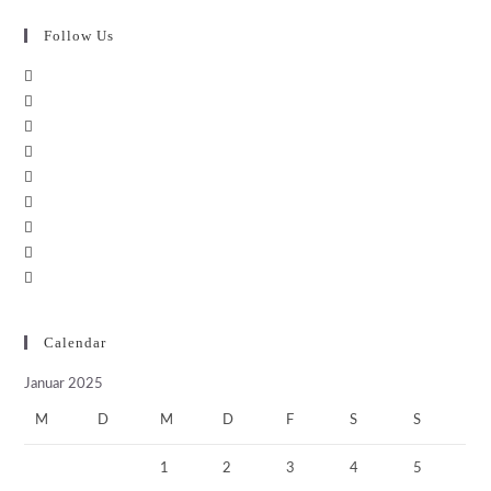
Follow Us
Calendar
Januar 2025
M
D
M
D
F
S
S
1
2
3
4
5