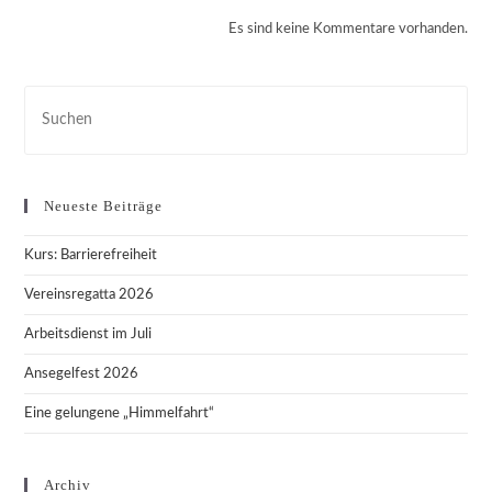
Es sind keine Kommentare vorhanden.
Pre
Esc
to
clo
Neueste Beiträge
the
sea
Kurs: Barrierefreiheit
pan
Vereinsregatta 2026
Arbeitsdienst im Juli
Ansegelfest 2026
Eine gelungene „Himmelfahrt“
Archiv