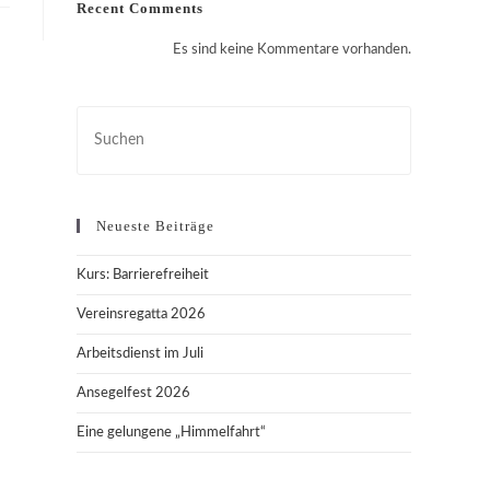
Recent Comments
Es sind keine Kommentare vorhanden.
Press
Escape
to
close
Neueste Beiträge
the
search
Kurs: Barrierefreiheit
panel.
Vereinsregatta 2026
Arbeitsdienst im Juli
Ansegelfest 2026
Eine gelungene „Himmelfahrt“