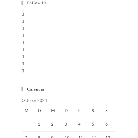
Follow Us
Calendar
Oktober 2024
M
D
M
D
F
S
S
1
2
3
4
5
6