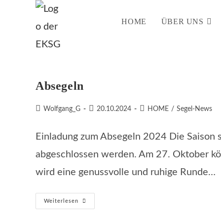
Zum
Inhalt
HOME
ÜBER UNS
springen
Absegeln
Beitrags-
Beitrag
Beitrags-
Wolfgang_G
20.10.2024
HOME
/
Segel-News
Autor:
veröffentlicht:
Kategorie:
Einladung zum Absegeln 2024 Die Saison s
abgeschlossen werden. Am 27. Oktober kö
wird eine genussvolle und ruhige Runde…
Absegeln
Weiterlesen