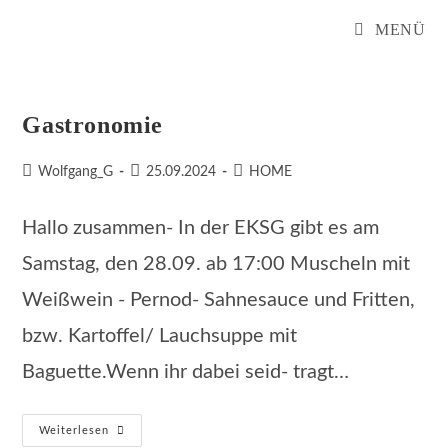
Zum
MENÜ
Inhalt
springen
Gastronomie
Beitrags-
Beitrag
Beitrags-
Wolfgang_G
25.09.2024
HOME
Autor:
veröffentlicht:
Kategorie:
Hallo zusammen- In der EKSG gibt es am
Samstag, den 28.09. ab 17:00 Muscheln mit
Weißwein - Pernod- Sahnesauce und Fritten,
bzw. Kartoffel/ Lauchsuppe mit
Baguette.Wenn ihr dabei seid- tragt…
Gastronomie
Weiterlesen