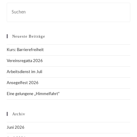
Pre
Esc
to
clo
Neueste Beiträge
the
sea
Kurs: Barrierefreiheit
pan
Vereinsregatta 2026
Arbeitsdienst im Juli
Ansegelfest 2026
Eine gelungene „Himmelfahrt“
Archiv
Juni 2026