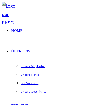
Zum
Inhalt
springen
HOME
ÜBER UNS
Unsere Mitglieder
Unsere Flotte
Der Vorstand
Unsere Geschichte