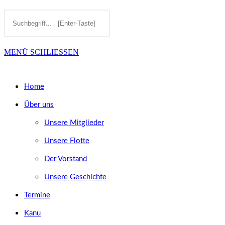
Diese
Press
SUCHE
Website
Escape
MENÜ
SCHLIESSEN
durchsuchen
to
UMSCHALTEN
close
Home
the
Über uns
search
Unsere Mitglieder
panel.
Unsere Flotte
Der Vorstand
Unsere Geschichte
Termine
Kanu