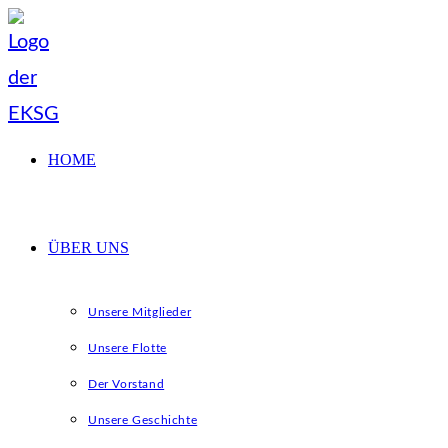
Zum
Inhalt
springen
HOME
ÜBER UNS
Unsere Mitglieder
Unsere Flotte
Der Vorstand
Unsere Geschichte