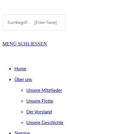
Diese
Press
SUCHE
Website
Escape
durchsuchen
to
MENÜ
SCHLIESSEN
UMSCHALTEN
close
the
Home
search
Über uns
panel.
Unsere Mitglieder
Unsere Flotte
Der Vorstand
Unsere Geschichte
Termine