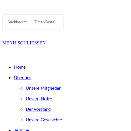
Diese
Press
SUCHE
Website
Escape
durchsuchen
to
MENÜ
SCHLIESSEN
UMSCHALTEN
close
the
Home
search
Über uns
panel.
Unsere Mitglieder
Unsere Flotte
Der Vorstand
Unsere Geschichte
Termine