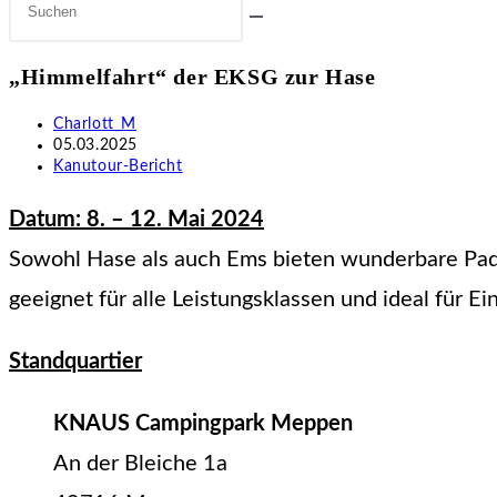
Diese
Website
„Himmelfahrt“ der EKSG zur Hase
durchsuchen
Beitrags-
Charlott_M
Autor:
Beitrag
05.03.2025
veröffentlicht:
Beitrags-
Kanutour-Bericht
Kategorie:
Datum: 8. – 12. Mai 2024
Sowohl Hase als auch Ems bieten wunderbare Padd
geeignet für alle Leistungsklassen und ideal für Ein
Standquartier
KNAUS Campingpark Meppen
An der Bleiche 1a