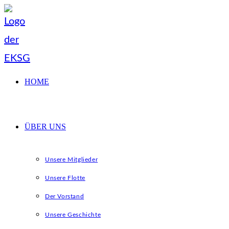
Zum
Inhalt
springen
HOME
ÜBER UNS
Unsere Mitglieder
Unsere Flotte
Der Vorstand
Unsere Geschichte